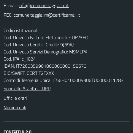
E-mail:
PEC:
Codici istituzionali
Cod. Univoco Fatture Elettroniche: UFV3EO
Cod. Univoco Certific. Crediti: 9J59KJ
Cod. Univoco Servizi Demografici: M9MLPX
Cod. IPA: c_l024
IBAN: IT72C0359901800000000158670
BIC/SWIFT: CCRTIT2TXXX
Conto di Tesoreria Unica: IT56H0100004306TU0000011283
Sportello Ascolto - URP
Uffici e orari
Numeri utili
CONTATTI D.P.O.