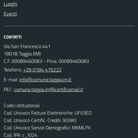
Luoghi
Eventi
CONTATTI
Via San Francesco 441
18018 Taggia (IM)
C.F. 00089460083 - P.Iva: 00089460083
Telefono:
+39 0184 476222
E-mail:
PEC:
Codici istituzionali
Cod. Univoco Fatture Elettroniche: UFV3EO
Cod. Univoco Certific. Crediti: 9J59KJ
Cod. Univoco Servizi Demografici: M9MLPX
Cod. IPA: c_l024