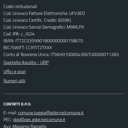
Codici istituzionali
Cod. Univoco Fatture Elettroniche: UFV3EO
Cod. Univoco Certific. Crediti: 9J59KJ
Cod. Univoco Servizi Demografici: M9MLPX
Cod. IPA: c_l024
IBAN: IT72C0359901800000000158670
BIC/SWIFT: CCRTIT2TXXX
Conto di Tesoreria Unica: IT56H0100004306TU0000011283
Sportello Ascolto - URP
Uffici e orari
Numeri utili
CONTATTI D.P.O.
E-mail:
PEC:
Avv. Massimo Ramello