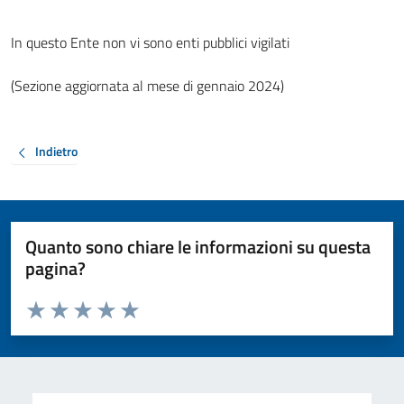
In questo Ente non vi sono enti pubblici vigilati
(Sezione aggiornata al mese di gennaio 2024)
Indietro
Quanto sono chiare le informazioni su questa
pagina?
Valuta da 1 a 5 stelle la pagina
Valuta 1 stelle su 5
Valuta 2 stelle su 5
Valuta 3 stelle su 5
Valuta 4 stelle su 5
Valuta 5 stelle su 5