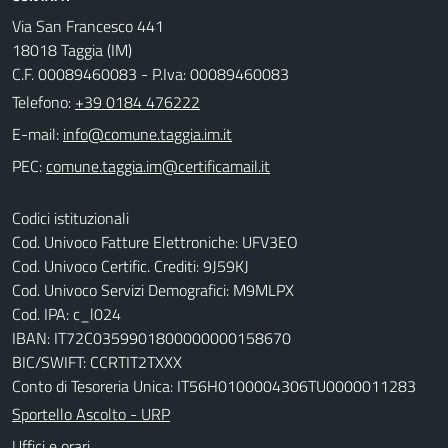
Via San Francesco 441
18018 Taggia (IM)
C.F. 00089460083 - P.Iva: 00089460083
Telefono:
+39 0184 476222
E-mail:
PEC:
Codici istituzionali
Cod. Univoco Fatture Elettroniche: UFV3EO
Cod. Univoco Certific. Crediti: 9J59KJ
Cod. Univoco Servizi Demografici: M9MLPX
Cod. IPA: c_l024
IBAN: IT72C0359901800000000158670
BIC/SWIFT: CCRTIT2TXXX
Conto di Tesoreria Unica: IT56H0100004306TU0000011283
Sportello Ascolto - URP
Uffici e orari