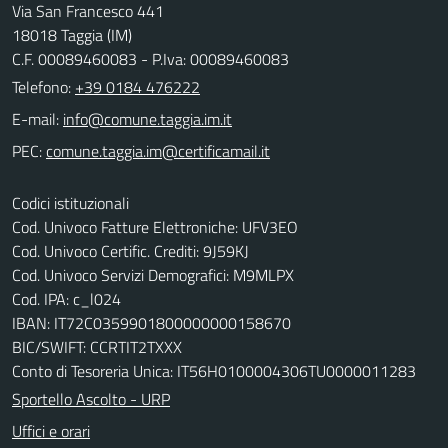
Via San Francesco 441
18018 Taggia (IM)
C.F. 00089460083 - P.Iva: 00089460083
Telefono:
+39 0184 476222
E-mail:
PEC:
Codici istituzionali
Cod. Univoco Fatture Elettroniche: UFV3EO
Cod. Univoco Certific. Crediti: 9J59KJ
Cod. Univoco Servizi Demografici: M9MLPX
Cod. IPA: c_l024
IBAN: IT72C0359901800000000158670
BIC/SWIFT: CCRTIT2TXXX
Conto di Tesoreria Unica: IT56H0100004306TU0000011283
Sportello Ascolto - URP
Uffici e orari