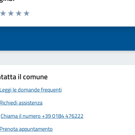
a da 1 a 5 stelle la pagina
ta 1 stelle su 5
Valuta 2 stelle su 5
Valuta 3 stelle su 5
Valuta 4 stelle su 5
Valuta 5 stelle su 5
tatta il comune
Leggi le domande frequenti
Richiedi assistenza
Chiama il numero +39 0184 476222
Prenota appuntamento