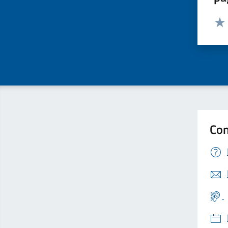
Valut
Valu
Con