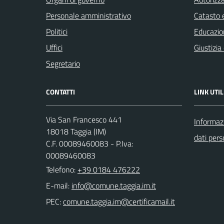
Personale amministrativo
Catasto e
Politici
Educazio
Uffici
Giustizia
Segretario
CONTATTI
LINK UTIL
Via San Francesco 441
Informazi
18018 Taggia (IM)
dati pers
C.F. 00089460083 - P.Iva:
00089460083
Telefono:
+39 0184 476222
E-mail:
PEC: