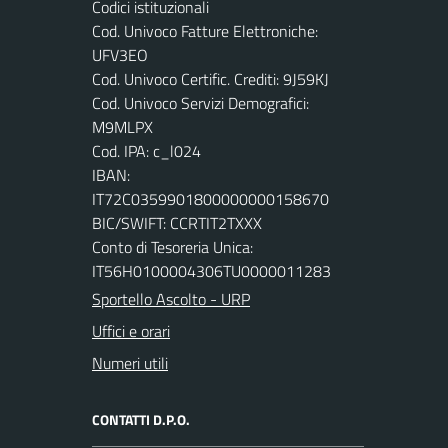
Codici istituzionali
Cod. Univoco Fatture Elettroniche:
UFV3EO
Cod. Univoco Certific. Crediti: 9J59KJ
Cod. Univoco Servizi Demografici:
M9MLPX
Cod. IPA: c_l024
IBAN:
IT72C0359901800000000158670
BIC/SWIFT: CCRTIT2TXXX
Conto di Tesoreria Unica:
IT56H0100004306TU0000011283
Sportello Ascolto - URP
Uffici e orari
Numeri utili
CONTATTI D.P.O.