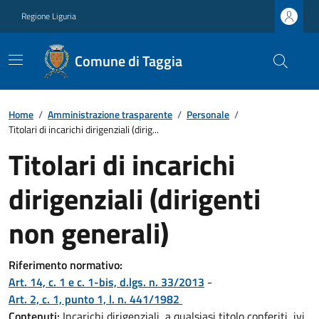
Regione Liguria
Comune di Taggia
Home
/
Amministrazione trasparente
/
Personale
/
Titolari di incarichi dirigenziali (dirig...
Titolari di incarichi
dirigenziali (dirigenti
non generali)
Riferimento normativo:
Art. 14, c. 1 e c. 1-bis, d.lgs. n. 33/2013
-
Art. 2, c. 1, punto 1, l. n. 441/1982
Contenuti:
Incarichi dirigenziali, a qualsiasi titolo conferiti, ivi