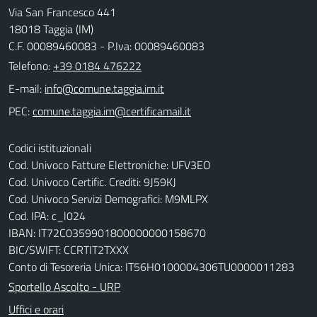
Via San Francesco 441
18018 Taggia (IM)
C.F. 00089460083 - P.Iva: 00089460083
Telefono:
+39 0184 476222
E-mail:
PEC:
Codici istituzionali
Cod. Univoco Fatture Elettroniche: UFV3EO
Cod. Univoco Certific. Crediti: 9J59KJ
Cod. Univoco Servizi Demografici: M9MLPX
Cod. IPA: c_l024
IBAN: IT72C0359901800000000158670
BIC/SWIFT: CCRTIT2TXXX
Conto di Tesoreria Unica: IT56H0100004306TU0000011283
Sportello Ascolto - URP
Uffici e orari