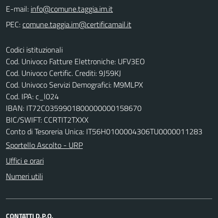
E-mail:
PEC:
Codici istituzionali
Cod. Univoco Fatture Elettroniche: UFV3EO
Cod. Univoco Certific. Crediti: 9J59KJ
Cod. Univoco Servizi Demografici: M9MLPX
Cod. IPA: c_l024
IBAN: IT72C0359901800000000158670
BIC/SWIFT: CCRTIT2TXXX
Conto di Tesoreria Unica: IT56H0100004306TU0000011283
Sportello Ascolto - URP
Uffici e orari
Numeri utili
CONTATTI D.P.O.