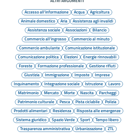
ALTRI ARGOMENTI
Accesso all'informazione
Acqua
Agricoltura
Animale domestico
Aria
Assistenza agli invalidi
Assistenza sociale
Associazioni
Bilancio
Commercio all'ingrosso
Commercio al minuto
Commercio ambulante
Comunicazione istituzionale
Comunicazione politica
Elezioni
Energie rinnovabili
Foreste
Formazione professionale
Gestione rifiuti
Giustizia
Immigrazione
Imposte
Imprese
Inquinamento
Integrazione sociale
Istruzione
Lavoro
Matrimonio
Mercato
Morte
Nascita
Parcheggi
Patrimonio culturale
Pesca
Pista ciclabile
Polizia
Prodotti alimentari
Residenza
Risposta alle emergenze
Sistema giuridico
Spazio Verde
Sport
Tempo libero
Trasparenza amministrativa
Urbanizzazione
ZTL