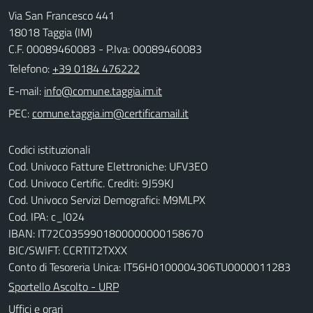
Via San Francesco 441
18018 Taggia (IM)
C.F. 00089460083 - P.Iva: 00089460083
Telefono:
+39 0184 476222
E-mail:
PEC:
Codici istituzionali
Cod. Univoco Fatture Elettroniche: UFV3EO
Cod. Univoco Certific. Crediti: 9J59KJ
Cod. Univoco Servizi Demografici: M9MLPX
Cod. IPA: c_l024
IBAN: IT72C0359901800000000158670
BIC/SWIFT: CCRTIT2TXXX
Conto di Tesoreria Unica: IT56H0100004306TU0000011283
Sportello Ascolto - URP
Uffici e orari