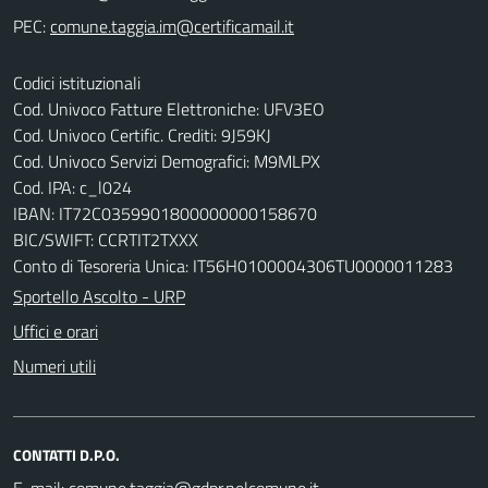
PEC:
Codici istituzionali
Cod. Univoco Fatture Elettroniche: UFV3EO
Cod. Univoco Certific. Crediti: 9J59KJ
Cod. Univoco Servizi Demografici: M9MLPX
Cod. IPA: c_l024
IBAN: IT72C0359901800000000158670
BIC/SWIFT: CCRTIT2TXXX
Conto di Tesoreria Unica: IT56H0100004306TU0000011283
Sportello Ascolto - URP
Uffici e orari
Numeri utili
CONTATTI D.P.O.
E-mail: