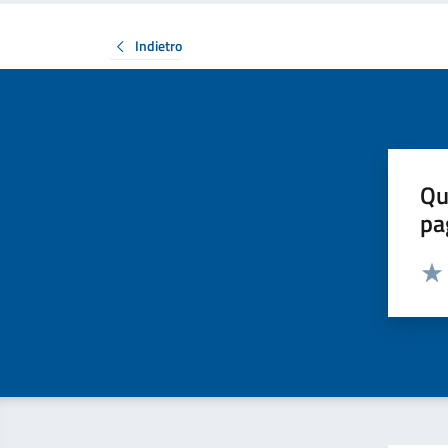
Indietro
Qu
pa
Valut
Valu