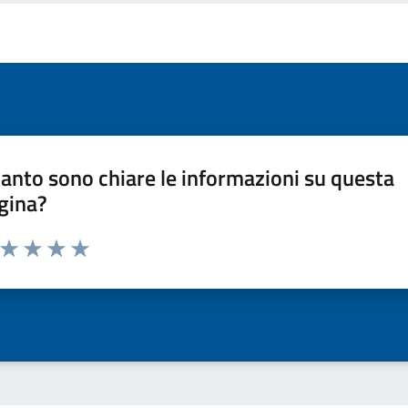
anto sono chiare le informazioni su questa
gina?
a da 1 a 5 stelle la pagina
ta 1 stelle su 5
Valuta 2 stelle su 5
Valuta 3 stelle su 5
Valuta 4 stelle su 5
Valuta 5 stelle su 5