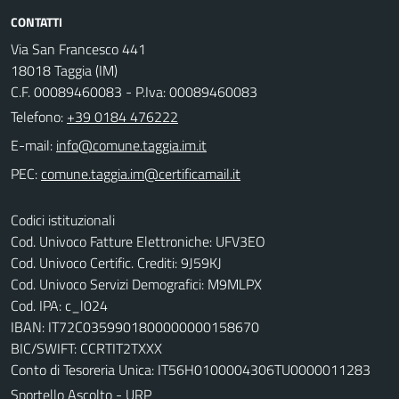
CONTATTI
Via San Francesco 441
18018 Taggia (IM)
C.F. 00089460083 - P.Iva: 00089460083
Telefono:
+39 0184 476222
E-mail:
PEC:
Codici istituzionali
Cod. Univoco Fatture Elettroniche: UFV3EO
Cod. Univoco Certific. Crediti: 9J59KJ
Cod. Univoco Servizi Demografici: M9MLPX
Cod. IPA: c_l024
IBAN: IT72C0359901800000000158670
BIC/SWIFT: CCRTIT2TXXX
Conto di Tesoreria Unica: IT56H0100004306TU0000011283
Sportello Ascolto - URP