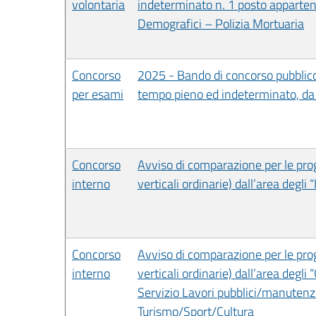
volontaria
indeterminato n. 1 posto appartene
Demografici – Polizia Mortuaria
Concorso
2025 - Bando di concorso pubblico, 
per esami
tempo pieno ed indeterminato, da 
Concorso
Avviso di comparazione per le prog
interno
verticali ordinarie) dall’area degli 
Concorso
Avviso di comparazione per le progr
interno
verticali ordinarie) dall’area degli 
Servizio Lavori pubblici/manutenzio
Turismo/Sport/Cultura