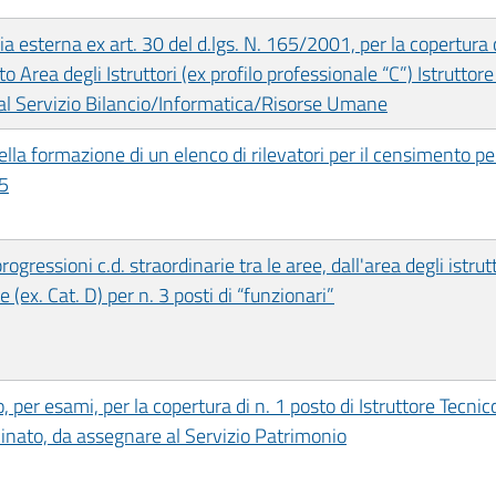
ia esterna ex art. 30 del d.lgs. N. 165/2001, per la copertur
o Area degli Istruttori (ex profilo professionale “C”) Istruttor
 al Servizio Bilancio/Informatica/Risorse Umane
 della formazione di un elenco di rilevatori per il censimento 
25
gressioni c.d. straordinarie tra le aree, dall'area degli istrutto
 (ex. Cat. D) per n. 3 posti di “funzionari”
per esami, per la copertura di n. 1 posto di Istruttore Tecnico,
minato, da assegnare al Servizio Patrimonio