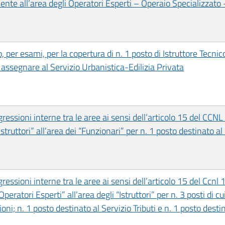
nte all’area degli Operatori Esperti – Operaio Specializzato 
per esami, per la copertura di n. 1 posto di Istruttore Tecnico,
assegnare al Servizio Urbanistica-Edilizia Privata
ressioni interne tra le aree ai sensi dell’articolo 15 del CCN
“Istruttori” all’area dei “Funzionari” per n. 1 posto destinato al 
essioni interne tra le aree ai sensi dell’articolo 15 del Ccnl
“Operatori Esperti” all’area degli “Istruttori” per n. 3 posti di c
ni; n. 1 posto destinato al Servizio Tributi e n. 1 posto destin