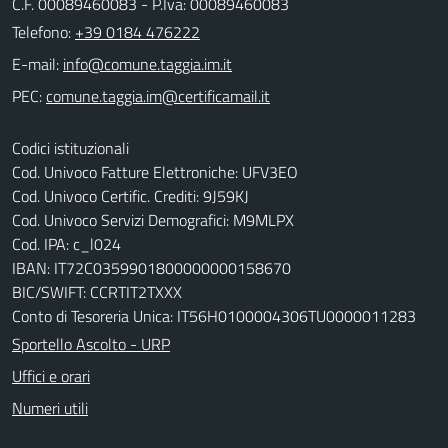
C.F. 00089460083 - P.Iva: 00089460083
Telefono:
+39 0184 476222
E-mail:
PEC:
Codici istituzionali
Cod. Univoco Fatture Elettroniche: UFV3EO
Cod. Univoco Certific. Crediti: 9J59KJ
Cod. Univoco Servizi Demografici: M9MLPX
Cod. IPA: c_l024
IBAN: IT72C0359901800000000158670
BIC/SWIFT: CCRTIT2TXXX
Conto di Tesoreria Unica: IT56H0100004306TU0000011283
Sportello Ascolto - URP
Uffici e orari
Numeri utili