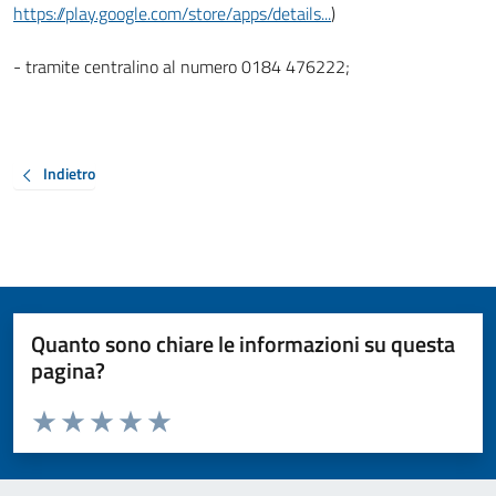
https://play.google.com/store/apps/details...
)
- tramite centralino al numero 0184 476222;
Indietro
Quanto sono chiare le informazioni su questa
pagina?
Valuta da 1 a 5 stelle la pagina
Valuta 1 stelle su 5
Valuta 2 stelle su 5
Valuta 3 stelle su 5
Valuta 4 stelle su 5
Valuta 5 stelle su 5