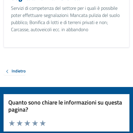
Servizi di competenza del settore per i quali è possibile
poter effettuare segnalazioni: Mancata pulizia del suolo
pubblico; Bonifica di lotti e di terreni privati e non;
Carcasse, autoveicoli ecc. in abbandono
Indietro
Quanto sono chiare le informazioni su questa
pagina?
Valuta da 1 a 5 stelle la pagina
Valuta 1 stelle su 5
Valuta 2 stelle su 5
Valuta 3 stelle su 5
Valuta 4 stelle su 5
Valuta 5 stelle su 5