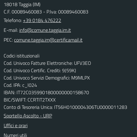
18018 Taggia (IM)
C.F. 00089460083 - P.Iva: 00089460083
Telefono:
+39 0184 476222
E-mail:
PEC:
Codici istituzionali
Cod. Univoco Fatture Elettroniche: UFV3EO
Cod. Univoco Certific. Crediti: 9J59KJ
Cod. Univoco Servizi Demografici: M9MLPX
Cod. IPA: c_l024
IBAN: IT72C0359901800000000158670
BIC/SWIFT: CCRTIT2TXXX
Conto di Tesoreria Unica: IT56H0100004306TU0000011283
Sportello Ascolto - URP
Uffici e orari
Numeri utili