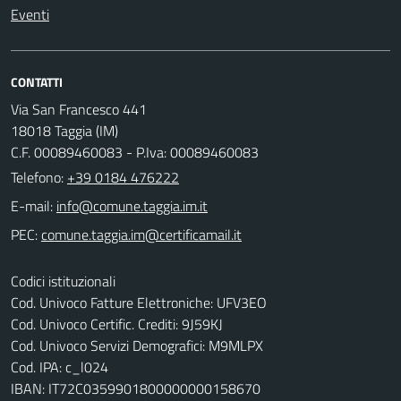
Eventi
CONTATTI
Via San Francesco 441
18018 Taggia (IM)
C.F. 00089460083 - P.Iva: 00089460083
Telefono:
+39 0184 476222
E-mail:
PEC:
Codici istituzionali
Cod. Univoco Fatture Elettroniche: UFV3EO
Cod. Univoco Certific. Crediti: 9J59KJ
Cod. Univoco Servizi Demografici: M9MLPX
Cod. IPA: c_l024
IBAN: IT72C0359901800000000158670