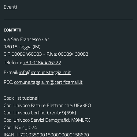
Eventi
CONTATTI
Via San Francesco 441
18018 Taggia (IM)
C.F. 00089460083 - P.Iva: 00089460083
Telefono:
+39 0184 476222
E-mail:
PEC:
Codici istituzionali
Cod. Univoco Fatture Elettroniche: UFV3EO
Cod. Univoco Certific. Crediti: 9J59KJ
Cod. Univoco Servizi Demografici: M9MLPX
Cod. IPA: c_l024
IBAN: IT72C0359901800000000158670