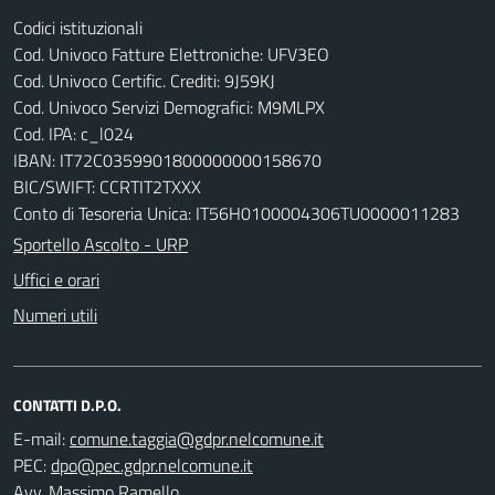
Codici istituzionali
Cod. Univoco Fatture Elettroniche: UFV3EO
Cod. Univoco Certific. Crediti: 9J59KJ
Cod. Univoco Servizi Demografici: M9MLPX
Cod. IPA: c_l024
IBAN: IT72C0359901800000000158670
BIC/SWIFT: CCRTIT2TXXX
Conto di Tesoreria Unica: IT56H0100004306TU0000011283
Sportello Ascolto - URP
Uffici e orari
Numeri utili
CONTATTI D.P.O.
E-mail:
PEC:
Avv. Massimo Ramello