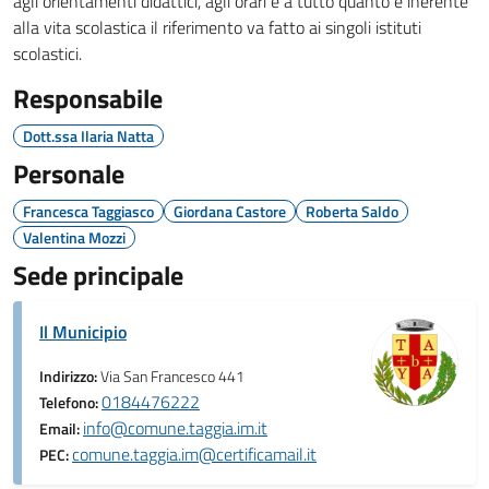
agli orientamenti didattici, agli orari e a tutto quanto è inerente
alla vita scolastica il riferimento va fatto ai singoli istituti
scolastici.
Responsabile
Dott.ssa Ilaria Natta
Personale
Francesca Taggiasco
Giordana Castore
Roberta Saldo
Valentina Mozzi
Sede principale
Il Municipio
Indirizzo:
Via San Francesco 441
0184476222
Telefono:
info@comune.taggia.im.it
Email:
comune.taggia.im@certificamail.it
PEC: