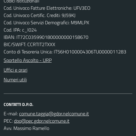
Codici istituzionali
Cod. Univoco Fatture Elettroniche: UFV3EO
Cod. Univoco Certific. Crediti: 9J59KJ
Cod. Univoco Servizi Demografici: M9MLPX
Cod. IPA: c_l024
IBAN: IT72C0359901800000000158670
BIC/SWIFT: CCRTIT2TXXX
Conto di Tesoreria Unica: IT56H0100004306TU0000011283
Sportello Ascolto - URP
Uffici e orari
Numeri utili
CONTATTI D.P.O.
E-mail:
PEC:
Avv. Massimo Ramello