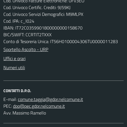
Cod. Univoco Fatture Elettroniche: UFV3EO
Cod. Univoco Certific. Crediti: 9J59KJ
Cod. Univoco Servizi Demografici: M9MLPX
Cod. IPA: c_l024
IBAN: IT72C0359901800000000158670
BIC/SWIFT: CCRTIT2TXXX
Conto di Tesoreria Unica: IT56H0100004306TU0000011283
Sportello Ascolto - URP
Uffici e orari
Numeri utili
CONTATTI D.P.O.
E-mail:
PEC:
Avv. Massimo Ramello