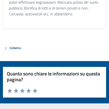
poter effettuare segnalazioni: Mancata pulizia del suolo
pubblico; Bonifica di lotti e di terreni privati e non;
Carcasse, autoveicoli ecc. in abbandono
Indietro
Quanto sono chiare le informazioni su questa
pagina?
Valuta da 1 a 5 stelle la pagina
Valuta 1 stelle su 5
Valuta 2 stelle su 5
Valuta 3 stelle su 5
Valuta 4 stelle su 5
Valuta 5 stelle su 5