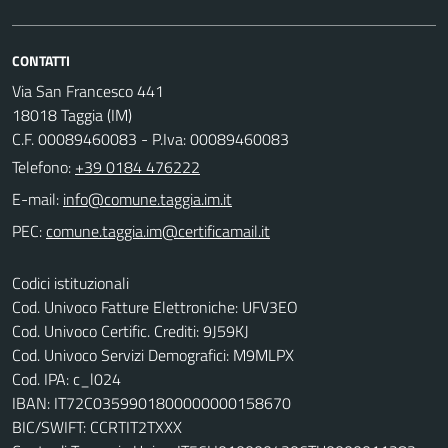
CONTATTI
Via San Francesco 441
18018 Taggia (IM)
C.F. 00089460083 - P.Iva: 00089460083
Telefono:
+39 0184 476222
E-mail:
PEC:
Codici istituzionali
Cod. Univoco Fatture Elettroniche: UFV3EO
Cod. Univoco Certific. Crediti: 9J59KJ
Cod. Univoco Servizi Demografici: M9MLPX
Cod. IPA: c_l024
IBAN: IT72C0359901800000000158670
BIC/SWIFT: CCRTIT2TXXX