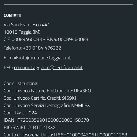
CONTATTI
Via San Francesco 441
18018 Taggia (IM)
C.F. 00089460083 - P.Iva: 00089460083
Telefono:
+39 0184 476222
E-mail:
PEC:
Codici istituzionali
Cod. Univoco Fatture Elettroniche: UFV3EO
Cod. Univoco Certific. Crediti: 9J59KJ
Cod. Univoco Servizi Demografici: M9MLPX
Cod. IPA: c_l024
IBAN: IT72C0359901800000000158670
BIC/SWIFT: CCRTIT2TXXX
Conto di Tesoreria Unica: IT56H0100004306TU0000011283