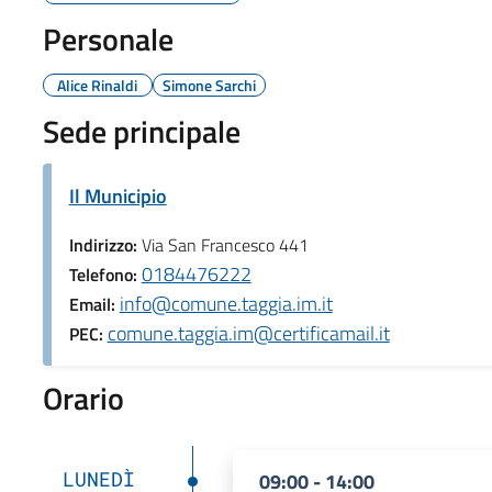
Personale
Alice Rinaldi
Simone Sarchi
Sede principale
Il Municipio
Indirizzo:
Via San Francesco 441
0184476222
Telefono:
info@comune.taggia.im.it
Email:
comune.taggia.im@certificamail.it
PEC:
Orario
LUNEDÌ
09:00 - 14:00