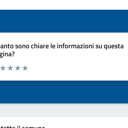
anto sono chiare le informazioni su questa
gina?
a da 1 a 5 stelle la pagina
ta 1 stelle su 5
Valuta 2 stelle su 5
Valuta 3 stelle su 5
Valuta 4 stelle su 5
Valuta 5 stelle su 5
tatta il comune