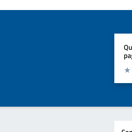
Qu
pa
Valut
Valu
Con