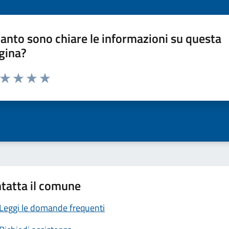
anto sono chiare le informazioni su questa
gina?
a da 1 a 5 stelle la pagina
ta 1 stelle su 5
Valuta 2 stelle su 5
Valuta 3 stelle su 5
Valuta 4 stelle su 5
Valuta 5 stelle su 5
tatta il comune
Leggi le domande frequenti