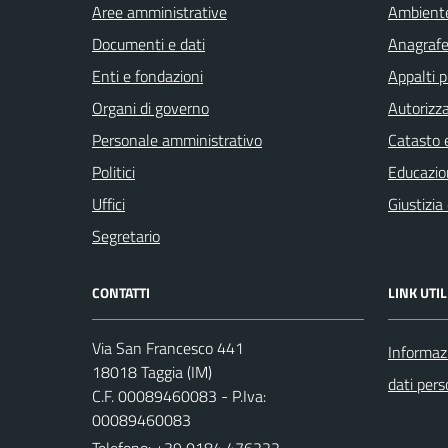
Aree amministrative
Ambient
Documenti e dati
Anagrafe 
Enti e fondazioni
Appalti p
Organi di governo
Autorizza
Personale amministrativo
Catasto e
Politici
Educazio
Uffici
Giustizia
Segretario
CONTATTI
LINK UTIL
Via San Francesco 441
Informazi
18018 Taggia (IM)
dati pers
C.F. 00089460083 - P.Iva:
00089460083