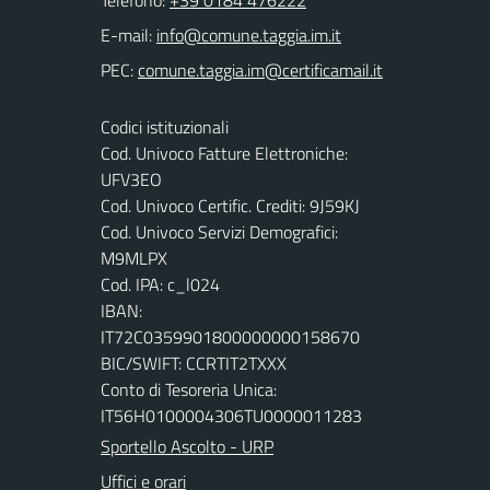
Telefono:
+39 0184 476222
E-mail:
PEC:
Codici istituzionali
Cod. Univoco Fatture Elettroniche:
UFV3EO
Cod. Univoco Certific. Crediti: 9J59KJ
Cod. Univoco Servizi Demografici:
M9MLPX
Cod. IPA: c_l024
IBAN:
IT72C0359901800000000158670
BIC/SWIFT: CCRTIT2TXXX
Conto di Tesoreria Unica:
IT56H0100004306TU0000011283
Sportello Ascolto - URP
Uffici e orari