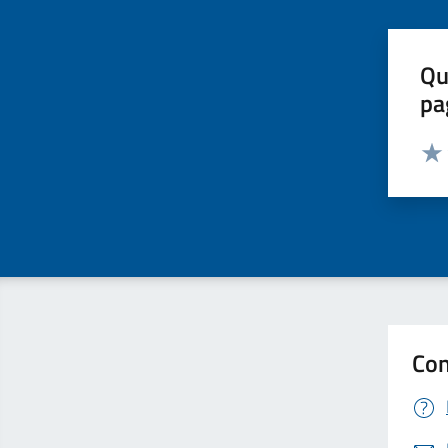
Qu
pa
Valut
Valu
Con