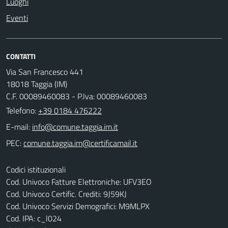
Luoghi
Eventi
CONTATTI
Via San Francesco 441
18018 Taggia (IM)
C.F. 00089460083 - P.Iva: 00089460083
Telefono:
+39 0184 476222
E-mail:
PEC:
Codici istituzionali
Cod. Univoco Fatture Elettroniche: UFV3EO
Cod. Univoco Certific. Crediti: 9J59KJ
Cod. Univoco Servizi Demografici: M9MLPX
Cod. IPA: c_l024