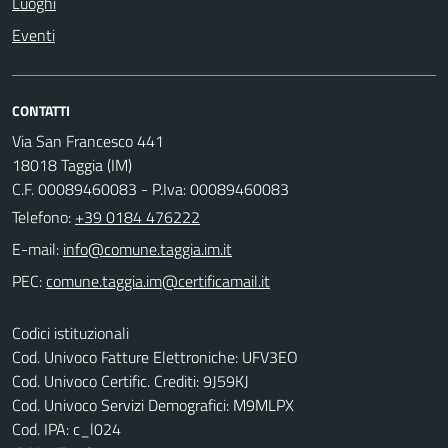
Luoghi
Eventi
CONTATTI
Via San Francesco 441
18018 Taggia (IM)
C.F. 00089460083 - P.Iva: 00089460083
Telefono:
+39 0184 476222
E-mail:
PEC:
Codici istituzionali
Cod. Univoco Fatture Elettroniche: UFV3EO
Cod. Univoco Certific. Crediti: 9J59KJ
Cod. Univoco Servizi Demografici: M9MLPX
Cod. IPA: c_l024