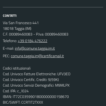
CONTATTI
Via San Francesco 441
18018 Taggia (IM)
C.F. 00089460083 - P.Iva: 00089460083
Telefono:
+39 0184 476222
E-mail:
PEC:
Codici istituzionali
Cod. Univoco Fatture Elettroniche: UFV3EO
Cod. Univoco Certific. Crediti: 9J59KJ
Cod. Univoco Servizi Demografici: M9MLPX
Cod. IPA: c_l024
IBAN: IT72C0359901800000000158670
BIC/SWIFT: CCRTIT2TXXX