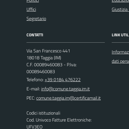
Politici
Educazio
Uffici
Giustizia
Segretario
CONTATTI
LINK UTIL
Via San Francesco 441
Informazi
18018 Taggia (IM)
dati pers
C.F. 00089460083 - P.Iva:
00089460083
Telefono:
+39 0184 476222
E-mail:
PEC:
Codici istituzionali
Cod. Univoco Fatture Elettroniche:
UFV3EO