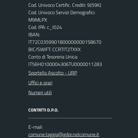
Cod. Univoco Certific. Crediti: 9J59KJ
Cod. Univoco Servizi Demografici:
M9MLPX
Cod. IPA: c_l024
IBAN:
IT72C0359901800000000158670
BIC/SWIFT: CCRTIT2TXXX
Conto di Tesoreria Unica:
IT56H0100004306TU0000011283
Sportello Ascolto - URP
Uffici e orari
Numeri utili
CONTATTI D.P.O.
E-mail: