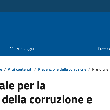
Vivere Taggia
Protezio
te
/
Altri contenuti
/
Prevenzione della corruzione
/
Piano trien
ale per la
della corruzione e