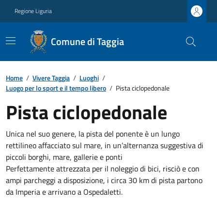
Regione Liguria
Comune di Taggia
Home
/
Vivere Taggia
/
Luoghi
/
Luogo per lo sport e il tempo libero
/
Pista ciclopedonale
Pista ciclopedonale
Unica nel suo genere, la pista del ponente è un lungo
rettilineo affacciato sul mare, in un’alternanza suggestiva di
piccoli borghi, mare, gallerie e ponti
Perfettamente attrezzata per il noleggio di bici, risciò e con
ampi parcheggi a disposizione, i circa 30 km di pista partono
da Imperia e arrivano a Ospedaletti.