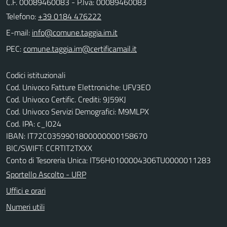
C.F. 00089460083 - P.Iva: 00089460083
Telefono:
+39 0184 476222
E-mail:
PEC:
Codici istituzionali
Cod. Univoco Fatture Elettroniche: UFV3EO
Cod. Univoco Certific. Crediti: 9J59KJ
Cod. Univoco Servizi Demografici: M9MLPX
Cod. IPA: c_l024
IBAN: IT72C0359901800000000158670
BIC/SWIFT: CCRTIT2TXXX
Conto di Tesoreria Unica: IT56H0100004306TU0000011283
Sportello Ascolto - URP
Uffici e orari
Numeri utili