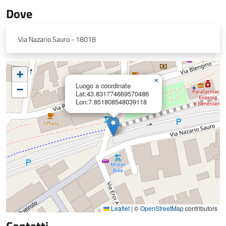
Dove
Via Nazario Sauro - 18018
+
×
Luogo a coordinate
−
Lat:43.831774669570486
Lon:7.851808548039118
Leaflet
|
©
OpenStreetMap
contributors