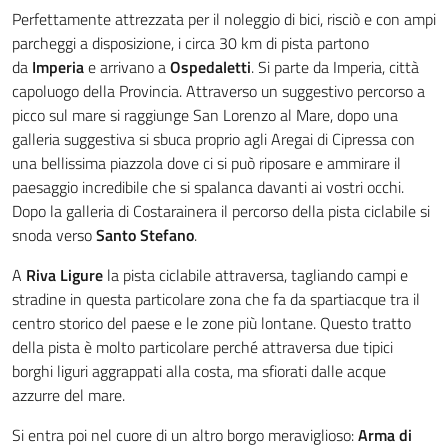
Perfettamente attrezzata per il noleggio di bici, risciò e con ampi
parcheggi a disposizione, i circa 30 km di pista partono
da
Imperia
e arrivano a
Ospedaletti
. Si parte da Imperia, città
capoluogo della Provincia. Attraverso un suggestivo percorso a
picco sul mare si raggiunge San Lorenzo al Mare, dopo una
galleria suggestiva si sbuca proprio agli Aregai di Cipressa con
una bellissima piazzola dove ci si può riposare e ammirare il
paesaggio incredibile che si spalanca davanti ai vostri occhi.
Dopo la galleria di Costarainera il percorso della pista ciclabile si
snoda verso
Santo Stefano
.
A
Riva Ligure
la pista ciclabile attraversa, tagliando campi e
stradine in questa particolare zona che fa da spartiacque tra il
centro storico del paese e le zone più lontane. Questo tratto
della pista è molto particolare perché attraversa due tipici
borghi liguri aggrappati alla costa, ma sfiorati dalle acque
azzurre del mare.
Si entra poi nel cuore di un altro borgo meraviglioso:
Arma di