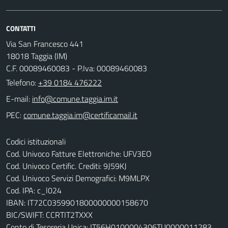
CONTATTI
Via San Francesco 441
18018 Taggia (IM)
C.F. 00089460083 - P.Iva: 00089460083
Telefono:
+39 0184 476222
E-mail:
PEC:
Codici istituzionali
Cod. Univoco Fatture Elettroniche: UFV3EO
Cod. Univoco Certific. Crediti: 9J59KJ
Cod. Univoco Servizi Demografici: M9MLPX
Cod. IPA: c_l024
IBAN: IT72C0359901800000000158670
BIC/SWIFT: CCRTIT2TXXX
Conto di Tesoreria Unica: IT56H0100004306TU0000011283