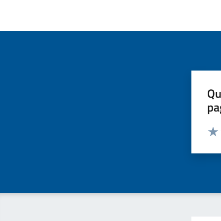
Qu
pa
Valut
Valu