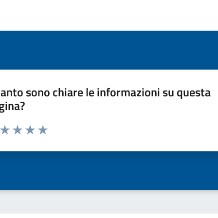
anto sono chiare le informazioni su questa
gina?
a da 1 a 5 stelle la pagina
ta 1 stelle su 5
Valuta 2 stelle su 5
Valuta 3 stelle su 5
Valuta 4 stelle su 5
Valuta 5 stelle su 5