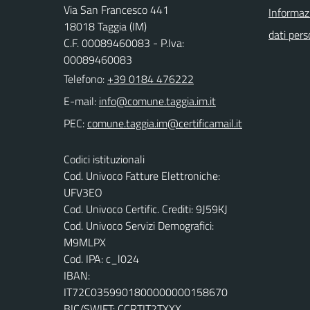
Via San Francesco 441
Informazi
18018 Taggia (IM)
dati pers
C.F. 00089460083 - P.Iva:
00089460083
Telefono:
+39 0184 476222
E-mail:
PEC:
Codici istituzionali
Cod. Univoco Fatture Elettroniche:
UFV3EO
Cod. Univoco Certific. Crediti: 9J59KJ
Cod. Univoco Servizi Demografici:
M9MLPX
Cod. IPA: c_l024
IBAN:
IT72C0359901800000000158670
BIC/SWIFT: CCRTIT2TXXX