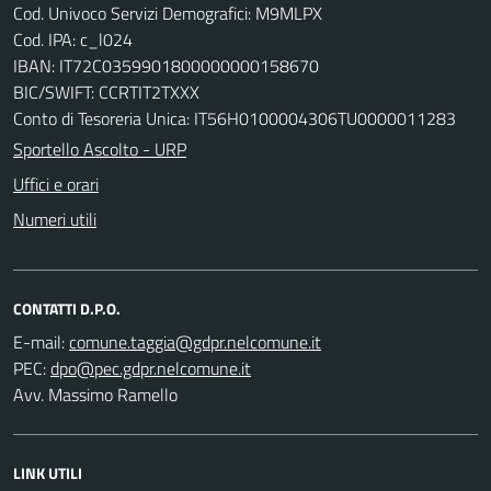
Cod. Univoco Servizi Demografici: M9MLPX
Cod. IPA: c_l024
IBAN: IT72C0359901800000000158670
BIC/SWIFT: CCRTIT2TXXX
Conto di Tesoreria Unica: IT56H0100004306TU0000011283
Sportello Ascolto - URP
Uffici e orari
Numeri utili
CONTATTI D.P.O.
E-mail:
PEC:
Avv. Massimo Ramello
LINK UTILI