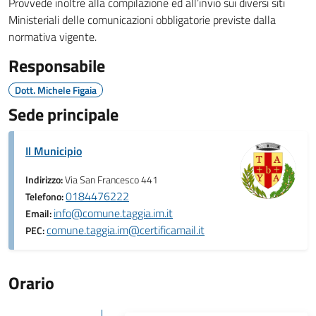
Provvede inoltre alla compilazione ed all’invio sui diversi siti
Ministeriali delle comunicazioni obbligatorie previste dalla
normativa vigente.
Responsabile
Dott. Michele Figaia
Sede principale
Il Municipio
Indirizzo:
Via San Francesco 441
0184476222
Telefono:
info@comune.taggia.im.it
Email:
comune.taggia.im@certificamail.it
PEC:
Orario