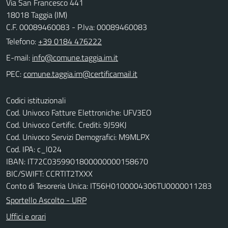
Via San Francesco 441
18018 Taggia (IM)
C.F. 00089460083 - P.Iva: 00089460083
Telefono:
+39 0184 476222
E-mail:
PEC:
Codici istituzionali
Cod. Univoco Fatture Elettroniche: UFV3EO
Cod. Univoco Certific. Crediti: 9J59KJ
Cod. Univoco Servizi Demografici: M9MLPX
Cod. IPA: c_l024
IBAN: IT72C0359901800000000158670
BIC/SWIFT: CCRTIT2TXXX
Conto di Tesoreria Unica: IT56H0100004306TU0000011283
Sportello Ascolto - URP
Uffici e orari