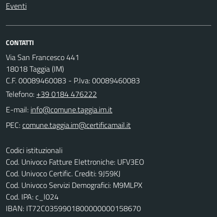
Eventi
CONTATTI
Via San Francesco 441
18018 Taggia (IM)
C.F. 00089460083 - P.Iva: 00089460083
Telefono:
+39 0184 476222
E-mail:
PEC:
Codici istituzionali
Cod. Univoco Fatture Elettroniche: UFV3EO
Cod. Univoco Certific. Crediti: 9J59KJ
Cod. Univoco Servizi Demografici: M9MLPX
Cod. IPA: c_l024
IBAN: IT72C0359901800000000158670