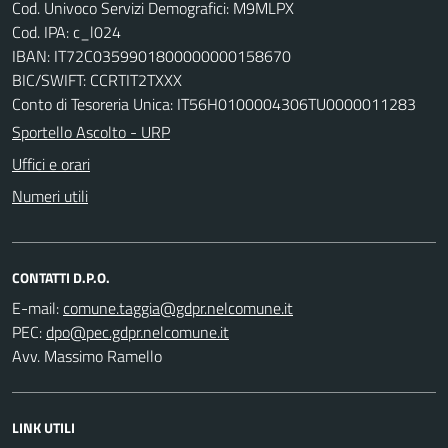
Cod. Univoco Servizi Demografici: M9MLPX
Cod. IPA: c_l024
IBAN: IT72C0359901800000000158670
BIC/SWIFT: CCRTIT2TXXX
Conto di Tesoreria Unica: IT56H0100004306TU0000011283
Sportello Ascolto - URP
Uffici e orari
Numeri utili
CONTATTI D.P.O.
E-mail:
PEC:
Avv. Massimo Ramello
LINK UTILI