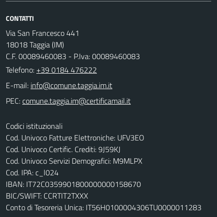
CONTATTI
Via San Francesco 441
18018 Taggia (IM)
C.F. 00089460083 - P.Iva: 00089460083
Telefono:
+39 0184 476222
E-mail:
PEC:
Codici istituzionali
Cod. Univoco Fatture Elettroniche: UFV3EO
Cod. Univoco Certific. Crediti: 9J59KJ
Cod. Univoco Servizi Demografici: M9MLPX
Cod. IPA: c_l024
IBAN: IT72C0359901800000000158670
BIC/SWIFT: CCRTIT2TXXX
Conto di Tesoreria Unica: IT56H0100004306TU0000011283