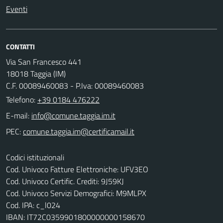
Eventi
CONTATTI
Via San Francesco 441
18018 Taggia (IM)
C.F. 00089460083 - P.Iva: 00089460083
Telefono:
+39 0184 476222
E-mail:
PEC:
Codici istituzionali
Cod. Univoco Fatture Elettroniche: UFV3EO
Cod. Univoco Certific. Crediti: 9J59KJ
Cod. Univoco Servizi Demografici: M9MLPX
Cod. IPA: c_l024
IBAN: IT72C0359901800000000158670