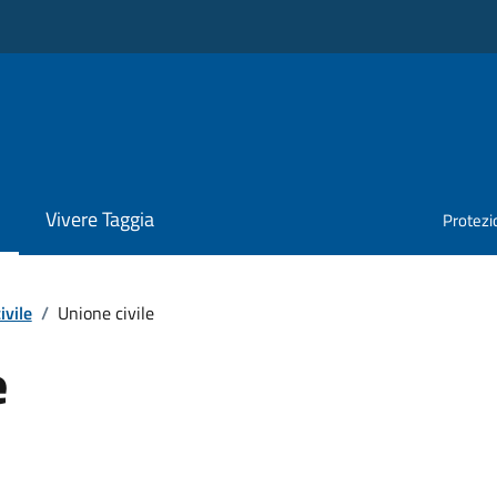
Vivere Taggia
Protezio
ivile
/
Unione civile
e