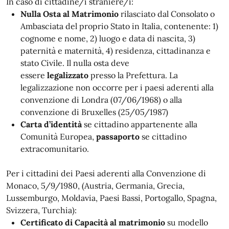
In caso di cittadine/i straniere/i:
Nulla Osta al Matrimonio
rilasciato dal Consolato o
Ambasciata del proprio Stato in Italia, contenente: 1)
cognome e nome, 2) luogo e data di nascita, 3)
paternità e maternità, 4) residenza, cittadinanza e
stato Civile. Il nulla osta deve
essere
legalizzato
presso la Prefettura. La
legalizzazione non occorre per i paesi aderenti alla
convenzione di Londra (07/06/1968) o alla
convenzione di Bruxelles (25/05/1987)
Carta d’identità
se cittadino appartenente alla
Comunità Europea,
passaporto
se cittadino
extracomunitario.
Per i cittadini dei Paesi aderenti alla Convenzione di
Monaco, 5/9/1980, (Austria, Germania, Grecia,
Lussemburgo, Moldavia, Paesi Bassi, Portogallo, Spagna,
Svizzera, Turchia):
Certificato di Capacità al matrimonio
su modello