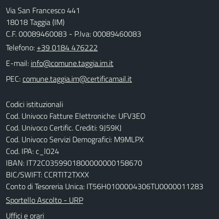
Via San Francesco 441
18018 Taggia (IM)
C.F. 00089460083 - P.Iva: 00089460083
Telefono:
+39 0184 476222
E-mail:
PEC:
Codici istituzionali
Cod. Univoco Fatture Elettroniche: UFV3EO
Cod. Univoco Certific. Crediti: 9J59KJ
Cod. Univoco Servizi Demografici: M9MLPX
Cod. IPA: c_l024
IBAN: IT72C0359901800000000158670
BIC/SWIFT: CCRTIT2TXXX
Conto di Tesoreria Unica: IT56H0100004306TU0000011283
Sportello Ascolto - URP
Uffici e orari