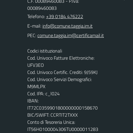
C.F. 00089460083 - P.Iva:
00089460083
Telefono:
+39 0184 476222
E-mail:
PEC:
Codici istituzionali
Cod. Univoco Fatture Elettroniche:
UFV3EO
Cod. Univoco Certific. Crediti: 9J59KJ
Cod. Univoco Servizi Demografici:
M9MLPX
Cod. IPA: c_l024
IBAN:
IT72C0359901800000000158670
BIC/SWIFT: CCRTIT2TXXX
Conto di Tesoreria Unica:
IT56H0100004306TU0000011283