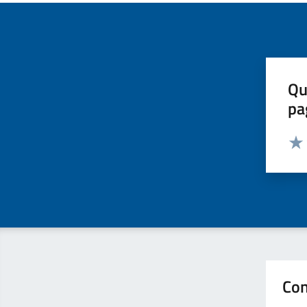
Qu
pa
Valut
Valu
Con