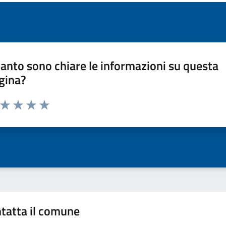
anto sono chiare le informazioni su questa
gina?
a da 1 a 5 stelle la pagina
ta 1 stelle su 5
Valuta 2 stelle su 5
Valuta 3 stelle su 5
Valuta 4 stelle su 5
Valuta 5 stelle su 5
tatta il comune