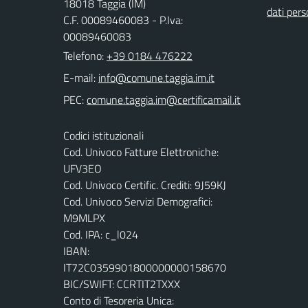
18018 Taggia (IM)
dati pers
C.F. 00089460083 - P.Iva:
00089460083
Telefono:
+39 0184 476222
E-mail:
PEC:
Codici istituzionali
Cod. Univoco Fatture Elettroniche:
UFV3EO
Cod. Univoco Certific. Crediti: 9J59KJ
Cod. Univoco Servizi Demografici:
M9MLPX
Cod. IPA: c_l024
IBAN:
IT72C0359901800000000158670
BIC/SWIFT: CCRTIT2TXXX
Conto di Tesoreria Unica: