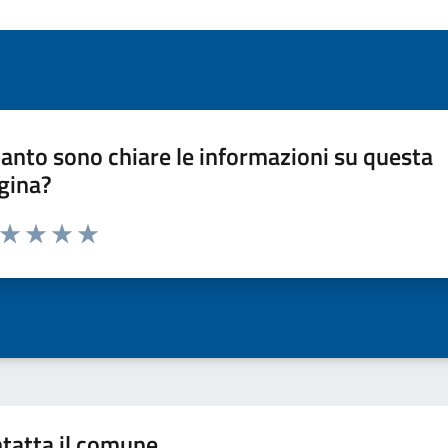
anto sono chiare le informazioni su questa
gina?
a da 1 a 5 stelle la pagina
ta 1 stelle su 5
Valuta 2 stelle su 5
Valuta 3 stelle su 5
Valuta 4 stelle su 5
Valuta 5 stelle su 5
tatta il comune