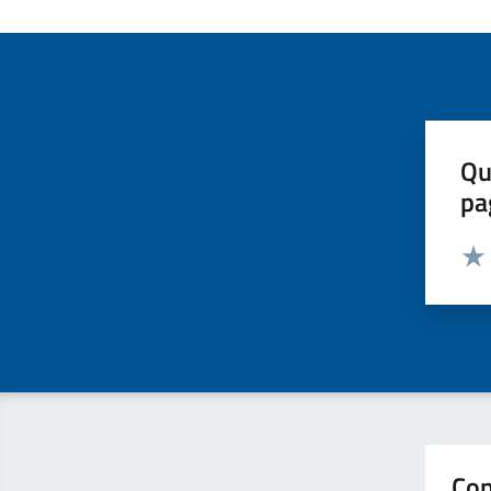
Qu
pa
Valut
Valu
Con