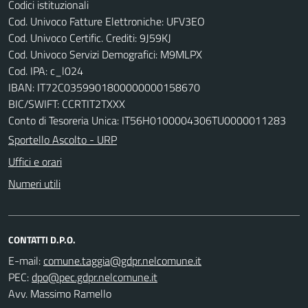
Codici istituzionali
Cod. Univoco Fatture Elettroniche: UFV3EO
Cod. Univoco Certific. Crediti: 9J59KJ
Cod. Univoco Servizi Demografici: M9MLPX
Cod. IPA: c_l024
IBAN: IT72C0359901800000000158670
BIC/SWIFT: CCRTIT2TXXX
Conto di Tesoreria Unica: IT56H0100004306TU0000011283
Sportello Ascolto - URP
Uffici e orari
Numeri utili
CONTATTI D.P.O.
E-mail:
PEC:
Avv. Massimo Ramello