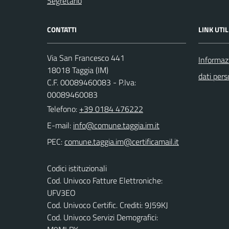
Segretario
CONTATTI
LINK UTIL
Via San Francesco 441
Informazi
18018 Taggia (IM)
dati pers
C.F. 00089460083 - P.Iva:
00089460083
Telefono:
+39 0184 476222
E-mail:
PEC:
Codici istituzionali
Cod. Univoco Fatture Elettroniche:
UFV3EO
Cod. Univoco Certific. Crediti: 9J59KJ
Cod. Univoco Servizi Demografici: