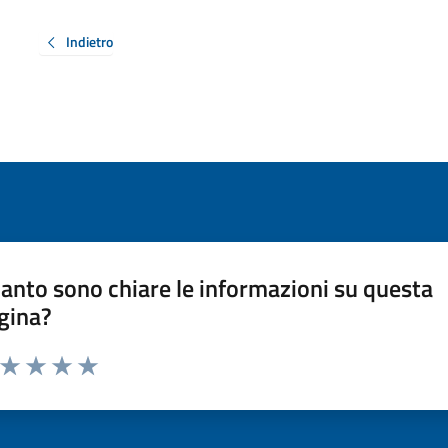
Indietro
anto sono chiare le informazioni su questa
gina?
a da 1 a 5 stelle la pagina
ta 1 stelle su 5
Valuta 2 stelle su 5
Valuta 3 stelle su 5
Valuta 4 stelle su 5
Valuta 5 stelle su 5