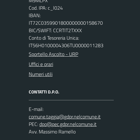
M9MLPX
Cod. IPA: c_l024
IBAN:
IT72C0359901800000000158670
BIC/SWIFT: CCRTIT2TXXX
Conto di Tesoreria Unica:
IT56H0100004306TU0000011283
Sportello Ascolto - URP
Uffici e orari
Numeri utili
CONTATTI D.P.O.
E-mail:
PEC:
Avv. Massimo Ramello