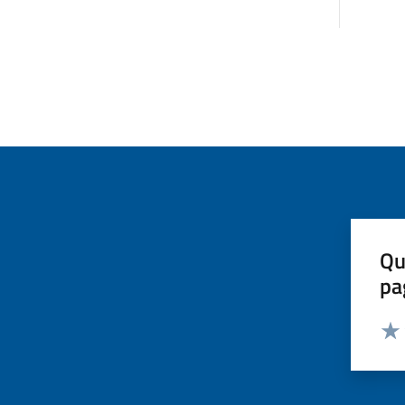
Qu
pa
Valut
Valu