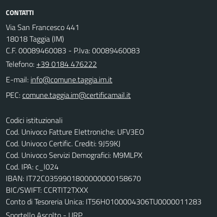
CONTATTI
Via San Francesco 441
18018 Taggia (IM)
C.F. 00089460083 - P.Iva: 00089460083
Telefono:
+39 0184 476222
E-mail:
PEC:
Codici istituzionali
Cod. Univoco Fatture Elettroniche: UFV3EO
Cod. Univoco Certific. Crediti: 9J59KJ
Cod. Univoco Servizi Demografici: M9MLPX
Cod. IPA: c_l024
IBAN: IT72C0359901800000000158670
BIC/SWIFT: CCRTIT2TXXX
Conto di Tesoreria Unica: IT56H0100004306TU0000011283
Sportello Ascolto - URP