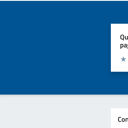
Qu
pa
Valut
Valu
Con