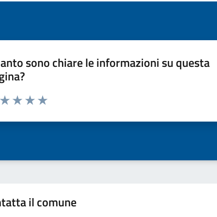
anto sono chiare le informazioni su questa
gina?
a da 1 a 5 stelle la pagina
ta 1 stelle su 5
Valuta 2 stelle su 5
Valuta 3 stelle su 5
Valuta 4 stelle su 5
Valuta 5 stelle su 5
tatta il comune