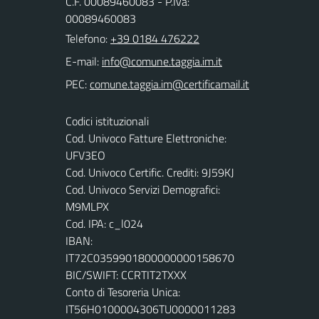
C.F. 00089460083 - P.Iva:
00089460083
Telefono:
+39 0184 476222
E-mail:
PEC:
Codici istituzionali
Cod. Univoco Fatture Elettroniche:
UFV3EO
Cod. Univoco Certific. Crediti: 9J59KJ
Cod. Univoco Servizi Demografici:
M9MLPX
Cod. IPA: c_l024
IBAN:
IT72C0359901800000000158670
BIC/SWIFT: CCRTIT2TXXX
Conto di Tesoreria Unica:
IT56H0100004306TU0000011283