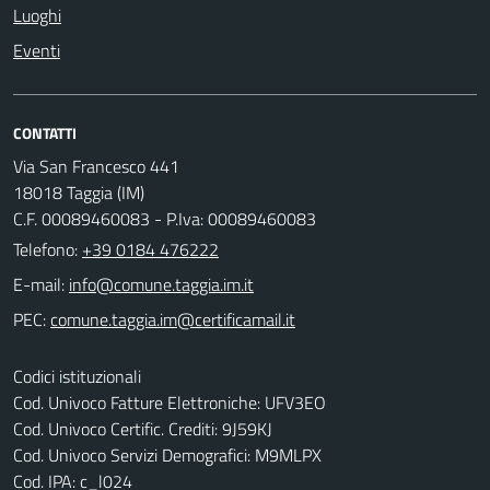
Luoghi
Eventi
CONTATTI
Via San Francesco 441
18018 Taggia (IM)
C.F. 00089460083 - P.Iva: 00089460083
Telefono:
+39 0184 476222
E-mail:
PEC:
Codici istituzionali
Cod. Univoco Fatture Elettroniche: UFV3EO
Cod. Univoco Certific. Crediti: 9J59KJ
Cod. Univoco Servizi Demografici: M9MLPX
Cod. IPA: c_l024