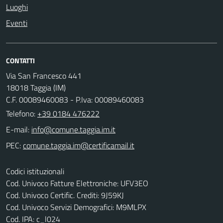
Luoghi
Eventi
CONTATTI
Via San Francesco 441
18018 Taggia (IM)
C.F. 00089460083 - P.Iva: 00089460083
Telefono:
+39 0184 476222
E-mail:
PEC:
Codici istituzionali
Cod. Univoco Fatture Elettroniche: UFV3EO
Cod. Univoco Certific. Crediti: 9J59KJ
Cod. Univoco Servizi Demografici: M9MLPX
Cod. IPA: c_l024