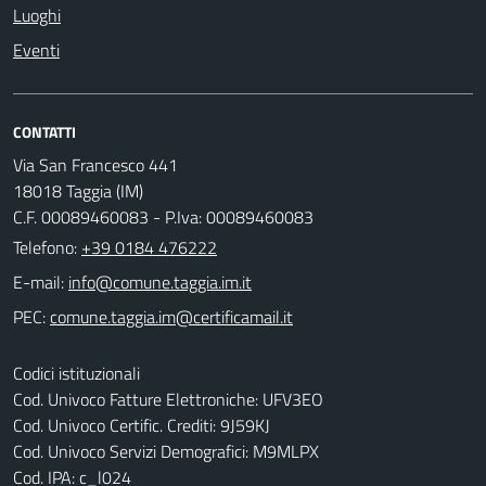
Luoghi
Eventi
CONTATTI
Via San Francesco 441
18018 Taggia (IM)
C.F. 00089460083 - P.Iva: 00089460083
Telefono:
+39 0184 476222
E-mail:
PEC:
Codici istituzionali
Cod. Univoco Fatture Elettroniche: UFV3EO
Cod. Univoco Certific. Crediti: 9J59KJ
Cod. Univoco Servizi Demografici: M9MLPX
Cod. IPA: c_l024